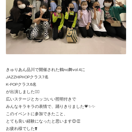
きゅりあん品川で開催された鶴no舞vol.4に
JAZZHIPHOPクラス7名
K-POPクラス8名
が出演しました❤️‍🔥
広いステージとカッコいい照明付きで
みんなキラキラの表情で、踊りきりました💗✨✨
このイベントに参加できたこと、
とても良い経験になったと思います😊👏
お疲れ様でした❣️