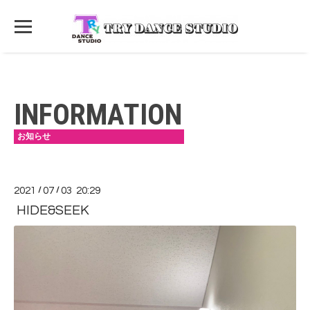
INFORMATION
お知らせ
2021
/
07
/
03 20:29
HIDE&SEEK